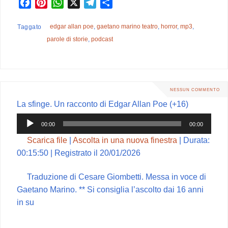
F
P
W
X
T
C
a
i
h
e
o
c
n
a
l
n
edgar allan poe
,
gaetano marino teatro
,
horror
,
mp3
,
Taggato
e
t
t
e
d
parole di storie
,
podcast
b
e
s
g
i
o
r
A
r
v
o
e
p
a
i
k
s
p
m
d
NESSUN COMMENTO
t
i
La sfinge. Un racconto di Edgar Allan Poe (+16)
Audio
00:00
00:00
Player
Scarica file
|
Ascolta in una nuova finestra
|
Durata:
00:15:50
|
Registrato il 20/01/2026
Traduzione di Cesare Giombetti. Messa in voce di
Gaetano Marino. ** Si consiglia l’ascolto dai 16 anni
in su