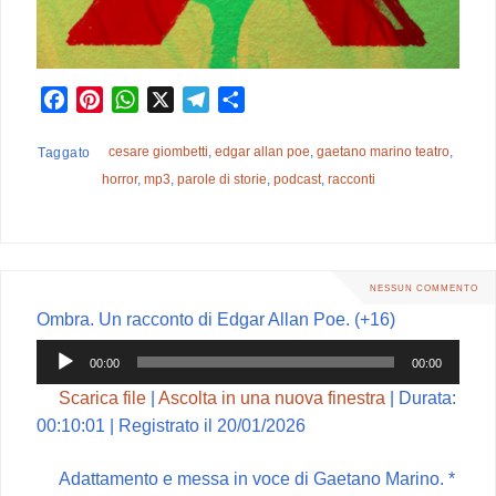
F
P
W
X
T
C
a
i
h
e
o
c
n
a
l
n
cesare giombetti
,
edgar allan poe
,
gaetano marino teatro
,
Taggato
e
t
t
e
d
horror
,
mp3
,
parole di storie
,
podcast
,
racconti
b
e
s
g
i
o
r
A
r
v
o
e
p
a
i
k
s
p
m
d
NESSUN COMMENTO
t
i
Ombra. Un racconto di Edgar Allan Poe. (+16)
Audio
00:00
00:00
Player
Scarica file
|
Ascolta in una nuova finestra
|
Durata:
00:10:01
|
Registrato il 20/01/2026
Adattamento e messa in voce di Gaetano Marino. *