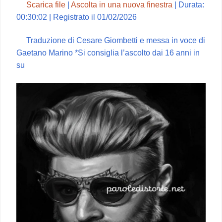
Scarica file
|
Ascolta in una nuova finestra
|
Durata:
00:30:02
|
Registrato il 01/02/2026
Traduzione di Cesare Giombetti e messa in voce di
Gaetano Marino *Si consiglia l’ascolto dai 16 anni in
su