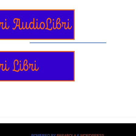
POWERED BY
PARABOLA
&
WORDPRESS.