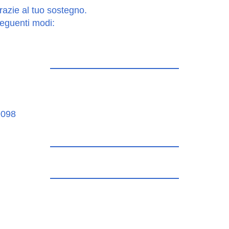
grazie al tuo sostegno.
seguenti modi:
9098