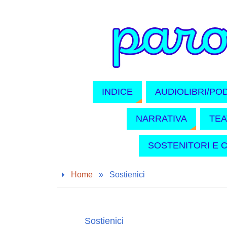
INDICE
AUDIOLIBRI/PO
NARRATIVA
TE
SOSTENITORI E 
Home
»
Sostienici
Sostienici