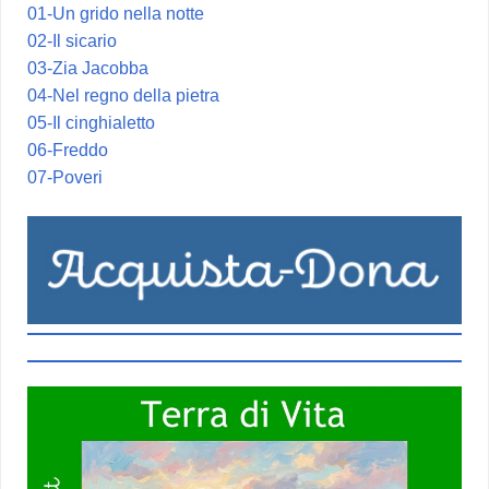
01-Un grido nella notte
02-Il sicario
03-Zia Jacobba
04-Nel regno della pietra
05-Il cinghialetto
06-Freddo
07-Poveri