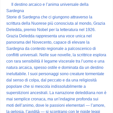
Il destino arcaico e l’anima universale della
Sardegna
Storie di Sardegna che ci giungono attraverso la
scrittura della Nuorese più conosciuta al mondo, Grazia
Deledda, premio Nobel per la letteratura nel 1926.
Grazia Deledda rappresenta una voce unica nel
panorama del Novecento, capace di elevare la
Sardegna da contesto regionale a palcoscenico di
conflitti universali. Nelle sue novelle, la scrittrice esplora
con rara sensibilità il legame viscerale tra l’uomo e una
natura arcaica, spesso ostile e dominata da un destino
ineluttabile. I suoi personaggi sono creature tormentate
dal senso di colpa, dal peccato e da una religiosità
popolare che si mescola indissolubilmente a
superstizioni ancestrali. La narrazione deleddiana non è
mai semplice cronaca, ma un’indagine profonda sui
moti dell’animo, dove le passioni elementari — l’amore,
la gelosia, l’avidità — si scontrano con le rigide leggi