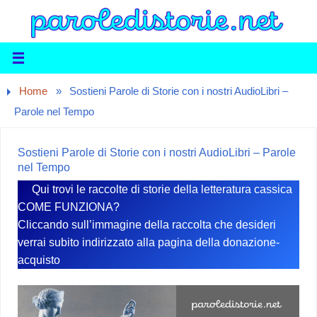
Home
»
Sostieni Parole di Storie con i nostri AudioLibri –
Parole nel Tempo
Sostieni Parole di Storie con i nostri AudioLibri – Parole
nel Tempo
Qui trovi le raccolte di storie della letteratura cassica
COME FUNZIONA?
Cliccando sull’immagine della raccolta che desideri
verrai subito indirizzato alla pagina della donazione-
acquisto