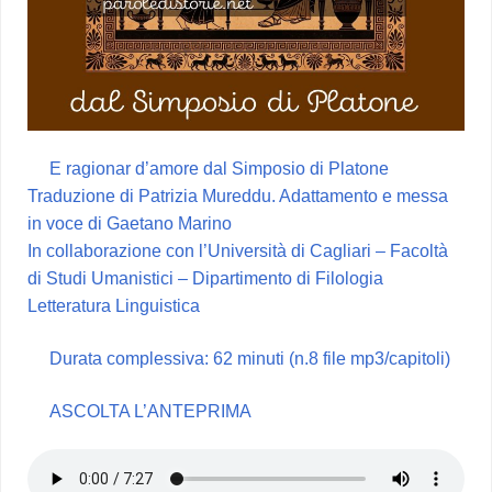
E ragionar d’amore dal Simposio di Platone
Traduzione di Patrizia Mureddu. Adattamento e messa
in voce di Gaetano Marino
In collaborazione con l’Università di Cagliari – Facoltà
di Studi Umanistici – Dipartimento di Filologia
Letteratura Linguistica
Durata complessiva: 62 minuti (n.8 file mp3/capitoli)
ASCOLTA L’ANTEPRIMA