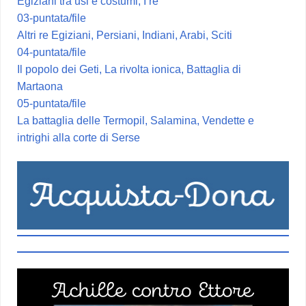
Egiziani tra usi e costumi, I re
03-puntata/file
Altri re Egiziani, Persiani, Indiani, Arabi, Sciti
04-puntata/file
Il popolo dei Geti, La rivolta ionica, Battaglia di
Martaona
05-puntata/file
La battaglia delle Termopil, Salamina, Vendette e
intrighi alla corte di Serse