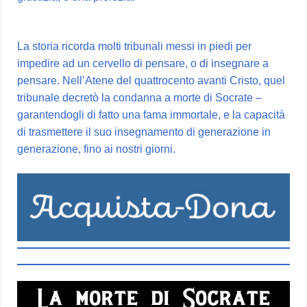
La storia ricorda molti tribunali messi in piedi per
impedire ad un cervello di pensare, o di insegnare a
pensare. Nell’Atene del quattrocento avanti Cristo, quel
tribunale decretò la condanna a morte di Socrate –
garantendogli di fatto una fama immortale, e la capacità
di trasmettere il suo insegnamento di generazione in
generazione, fino ai nostri giorni.