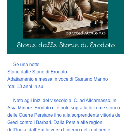
Se una notte
Storie dalle Storie di Erodoto
Adattamento e messa in voce di Gaetano Marino
*dai 13 anni in su
Nato agli inizi del v secolo a. C. ad Alicarnasso, in
Asia Minore, Erodoto ci è noto soprattutto come storico
delle Guerre Persiane fino alla sorprendente vittoria dei
Greci contro i Barbari. Dalla Persia alle regioni
dell’India, dall’Egitto verso l’interno del continente