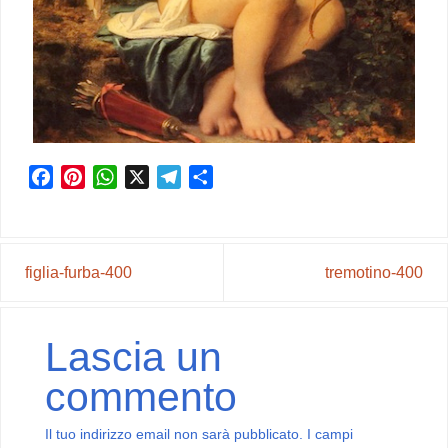
Facebook
Pinterest
WhatsApp
X
Telegram
Condividi
figlia-furba-400
tremotino-400
Lascia un
commento
Il tuo indirizzo email non sarà pubblicato.
I campi