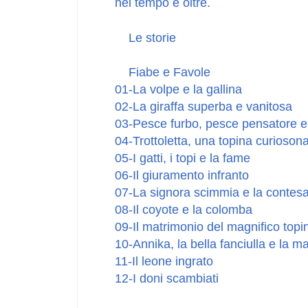
nel tempo e oltre.
Le storie
Fiabe e Favole
01-La volpe e la gallina
02-La giraffa superba e vanitosa
03-Pesce furbo, pesce pensatore 
04-Trottoletta, una topina curioson
05-I gatti, i topi e la fame
06-Il giuramento infranto
07-La signora scimmia e la contes
08-Il coyote e la colomba
09-Il matrimonio del magnifico topi
10-Annika, la bella fanciulla e la m
11-Il leone ingrato
12-I doni scambiati