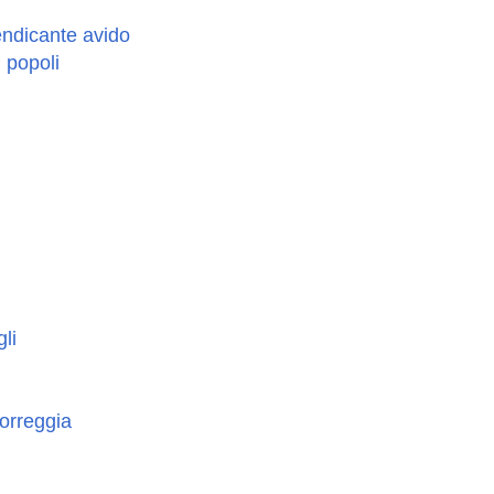
endicante avido
i popoli
gli
orreggia