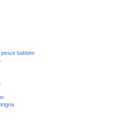
e pesce babbeo
a
a
no
atrigna