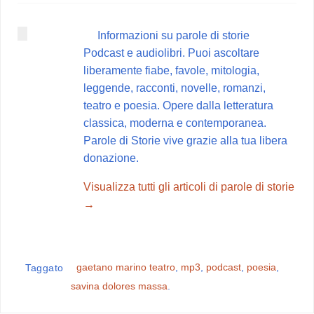
e
t
t
e
d
b
e
s
g
i
Informazioni su parole di storie
o
r
A
r
v
Podcast e audiolibri. Puoi ascoltare
o
e
p
a
i
liberamente fiabe, favole, mitologia,
k
s
p
m
d
leggende, racconti, novelle, romanzi,
t
i
teatro e poesia. Opere dalla letteratura
classica, moderna e contemporanea.
Parole di Storie vive grazie alla tua libera
donazione.
Visualizza tutti gli articoli di parole di storie
→
gaetano marino teatro
,
mp3
,
podcast
,
poesia
,
Taggato
savina dolores massa
.