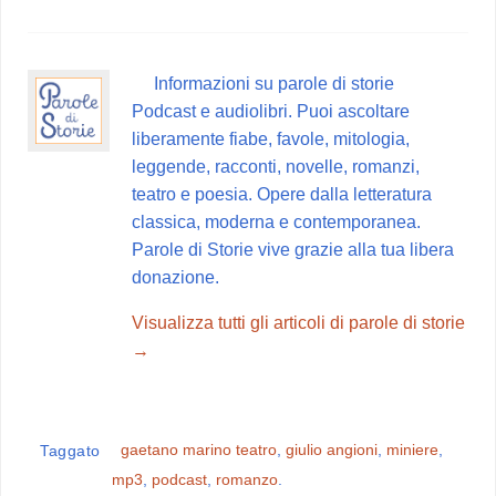
c
n
a
l
n
e
t
t
e
d
b
e
s
g
i
Informazioni su parole di storie
o
r
A
r
v
Podcast e audiolibri. Puoi ascoltare
o
e
p
a
i
liberamente fiabe, favole, mitologia,
k
s
p
m
d
leggende, racconti, novelle, romanzi,
t
i
teatro e poesia. Opere dalla letteratura
classica, moderna e contemporanea.
Parole di Storie vive grazie alla tua libera
donazione.
Visualizza tutti gli articoli di parole di storie
→
gaetano marino teatro
,
giulio angioni
,
miniere
,
Taggato
mp3
,
podcast
,
romanzo
.