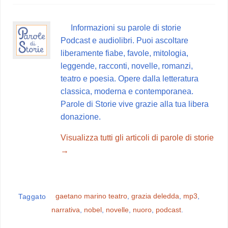
e
t
t
e
d
b
e
s
g
i
Informazioni su parole di storie
o
r
A
r
v
Podcast e audiolibri. Puoi ascoltare
o
e
p
a
i
liberamente fiabe, favole, mitologia,
k
s
p
m
d
leggende, racconti, novelle, romanzi,
t
i
teatro e poesia. Opere dalla letteratura
classica, moderna e contemporanea.
Parole di Storie vive grazie alla tua libera
donazione.
Visualizza tutti gli articoli di parole di storie
→
gaetano marino teatro
,
grazia deledda
,
mp3
,
Taggato
narrativa
,
nobel
,
novelle
,
nuoro
,
podcast
.