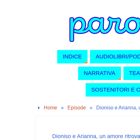
INDICE
AUDIOLIBRI/PO
NARRATIVA
TE
SOSTENITORI E 
Home
»
Episode
»
Dioniso e Arianna, 
Dioniso e Arianna, un amore ritrova