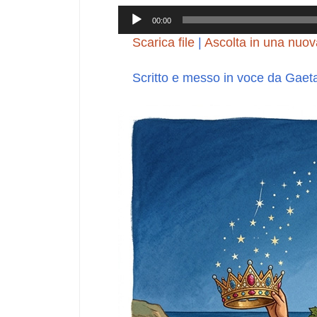
Audio
00:00
Player
Scarica file
|
Ascolta in una nuov
Scritto e messo in voce da Gaet