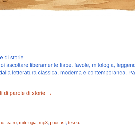
e di storie
oi ascoltare liberamente fiabe, favole, mitologia, leggend
dalla letteratura classica, moderna e contemporanea. Paro
oli di parole di storie
→
no teatro
,
mitologia
,
mp3
,
podcast
,
teseo
.