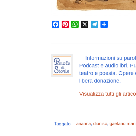
F
P
W
X
T
C
a
i
h
e
o
c
n
a
l
n
e
t
t
e
d
b
e
s
g
i
Informazioni su parol
o
r
A
r
v
Podcast e audiolibri. Pu
o
e
p
a
i
teatro e poesia. Opere 
k
s
p
m
d
libera donazione.
t
i
Visualizza tutti gli artic
arianna
,
dioniso
,
gaetano mari
Taggato