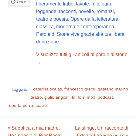
o
e
p
a
i
liberamente fiabe, favole, mitologia,
k
s
p
m
d
leggende, racconti, novelle, romanzi,
t
i
teatro e poesia. Opere dalla letteratura
classica, moderna e contemporanea.
Parole di Storie vive grazie alla tua libera
donazione.
Visualizza tutti gli articoli di parole di storie
→
caterina scalas
,
francesco grecu
,
gaetano marino
Taggato
teatro
,
giulio angioni
,
lilli fois
,
mp3
,
podcast
,
roberta perra
,
teatro
.
«
Supplica a mia madre.
La sfinge. Un racconto di
Una poesia di Pier Paolo
Edgar Allan Poe (+16)
»