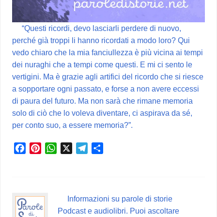
“Questi ricordi, devo lasciarli perdere di nuovo,
perché già troppi li hanno ricordati a modo loro? Qui
vedo chiaro che la mia fanciullezza è più vicina ai tempi
dei nuraghi che a tempi come questi. E mi ci sento le
vertigini. Ma è grazie agli artifici del ricordo che si riesce
a sopportare ogni passato, e forse a non avere eccessi
di paura del futuro. Ma non sarà che rimane memoria
solo di ciò che lo voleva diventare, ci aspirava da sé,
per conto suo, a essere memoria?”.
F
P
W
X
T
C
a
i
h
e
o
c
n
a
l
n
e
t
t
e
d
b
e
s
g
i
Informazioni su parole di storie
o
r
A
r
v
Podcast e audiolibri. Puoi ascoltare