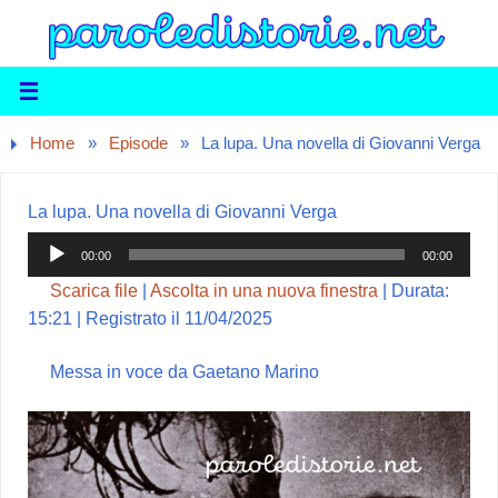
Home
»
Episode
»
La lupa. Una novella di Giovanni Verga
La lupa. Una novella di Giovanni Verga
Audio
00:00
00:00
Player
Scarica file
|
Ascolta in una nuova finestra
|
Durata:
15:21
|
Registrato il 11/04/2025
Messa in voce da Gaetano Marino