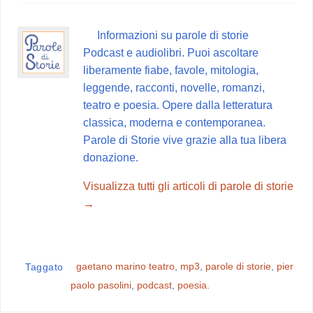
e
t
t
e
d
b
e
s
g
i
Informazioni su parole di storie
o
r
A
r
v
Podcast e audiolibri. Puoi ascoltare
o
e
p
a
i
liberamente fiabe, favole, mitologia,
k
s
p
m
d
leggende, racconti, novelle, romanzi,
t
i
teatro e poesia. Opere dalla letteratura
classica, moderna e contemporanea.
Parole di Storie vive grazie alla tua libera
donazione.
Visualizza tutti gli articoli di parole di storie
→
gaetano marino teatro
,
mp3
,
parole di storie
,
pier
Taggato
paolo pasolini
,
podcast
,
poesia
.