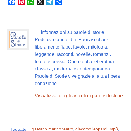
F
P
W
X
T
C
a
i
h
e
o
c
n
a
l
n
e
t
t
e
d
b
e
s
g
i
Informazioni su parole di storie
o
r
A
r
v
Podcast e audiolibri. Puoi ascoltare
o
e
p
a
i
liberamente fiabe, favole, mitologia,
k
s
p
m
d
leggende, racconti, novelle, romanzi,
t
i
teatro e poesia. Opere dalla letteratura
classica, moderna e contemporanea.
Parole di Storie vive grazie alla tua libera
donazione.
Visualizza tutti gli articoli di parole di storie
→
gaetano marino teatro
,
giacomo leopardi
,
mp3
,
Taggato