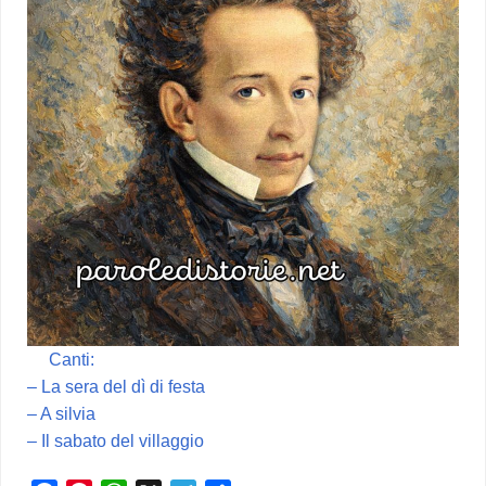
Canti:
– La sera del dì di festa
– A silvia
– Il sabato del villaggio