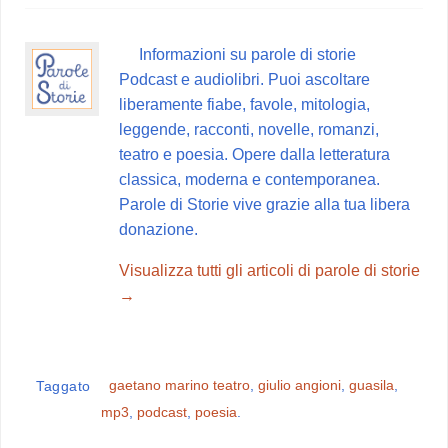
e
t
t
e
d
b
e
s
g
i
Informazioni su parole di storie
o
r
A
r
v
Podcast e audiolibri. Puoi ascoltare
o
e
p
a
i
liberamente fiabe, favole, mitologia,
k
s
p
m
d
leggende, racconti, novelle, romanzi,
t
i
teatro e poesia. Opere dalla letteratura
classica, moderna e contemporanea.
Parole di Storie vive grazie alla tua libera
donazione.
Visualizza tutti gli articoli di parole di storie
→
gaetano marino teatro
,
giulio angioni
,
guasila
,
Taggato
mp3
,
podcast
,
poesia
.