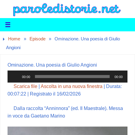
Home
»
Episode
»
Ominazione. Una poesia di Giulio
Angioni
Ominazione. Una poesia di Giulio Angioni
Audio
00:00
00:00
Player
Scarica file
|
Ascolta in una nuova finestra
|
Durata:
00:07:22
|
Registrato il 16/02/2026
Dalla raccolta “Anninnora” (ed. Il Maestrale). Messa
in voce da Gaetano Marino