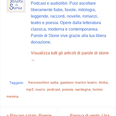
o
r
A
r
v
Podcast e audiolibri. Puoi ascoltare
o
e
p
a
i
liberamente fiabe, favole, mitologia,
k
s
p
m
d
leggende, racconti, novelle, romanzi,
t
i
teatro e poesia. Opere dalla letteratura
classica, moderna e contemporanea.
Parole di Storie vive grazie alla tua libera
donazione.
Visualizza tutti gli articoli di parole di storie
→
frenceschino satta
,
gaetano marino teatro
,
limba
,
Taggato
mp3
,
nuoro
,
podcast
,
poesia
,
sardegna
,
tonino
mesina
.
«
Rincaro salato. Poesie
Pasqua di vento. Una