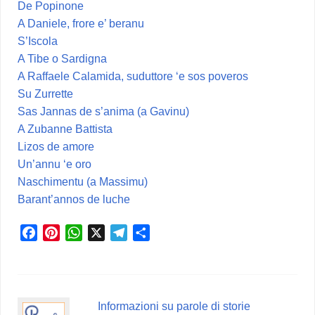
De Popinone
A Daniele, frore e’ beranu
S’Iscola
A Tibe o Sardigna
A Raffaele Calamida, suduttore ‘e sos poveros
Su Zurrette
Sas Jannas de s’anima (a Gavinu)
A Zubanne Battista
Lizos de amore
Un’annu ‘e oro
Naschimentu (a Massimu)
Barant’annos de luche
F
P
W
X
T
C
a
i
h
e
o
c
n
a
l
n
e
t
t
e
d
b
e
s
g
i
Informazioni su parole di storie