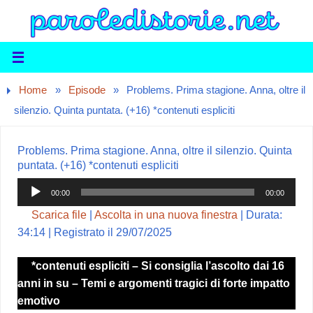
Home
»
Episode
»
Problems. Prima stagione. Anna, oltre il
silenzio. Quinta puntata. (+16) *contenuti espliciti
Problems. Prima stagione. Anna, oltre il silenzio. Quinta
puntata. (+16) *contenuti espliciti
Audio
00:00
00:00
Player
Scarica file
|
Ascolta in una nuova finestra
|
Durata:
34:14
|
Registrato il 29/07/2025
*contenuti espliciti – Si consiglia l’ascolto dai 16
anni in su – Temi e argomenti tragici di forte impatto
emotivo