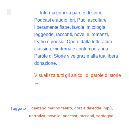
e
t
t
e
d
b
e
s
g
i
Informazioni su parole di storie
o
r
A
r
v
Podcast e audiolibri. Puoi ascoltare
o
e
p
a
i
liberamente fiabe, favole, mitologia,
k
s
p
m
d
leggende, racconti, novelle, romanzi,
t
i
teatro e poesia. Opere dalla letteratura
classica, moderna e contemporanea.
Parole di Storie vive grazie alla tua libera
donazione.
Visualizza tutti gli articoli di parole di storie
→
gaetano marino teatro
,
grazia deledda
,
mp3
,
Taggato
narrativa
,
novelle
,
podcast
,
racconti
,
sardegna
.