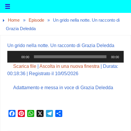
Home
»
Episode
»
Un grido nella notte. Un racconto di
Grazia Deledda
Un grido nella notte. Un racconto di Grazia Deledda
Audio
00:00
00:00
Player
Scarica file
|
Ascolta in una nuova finestra
|
Durata:
00:18:36
|
Registrato il 10/05/2026
Adattamento e messa in voce di Grazia Deledda
F
P
W
X
T
C
a
i
h
e
o
c
n
a
l
n