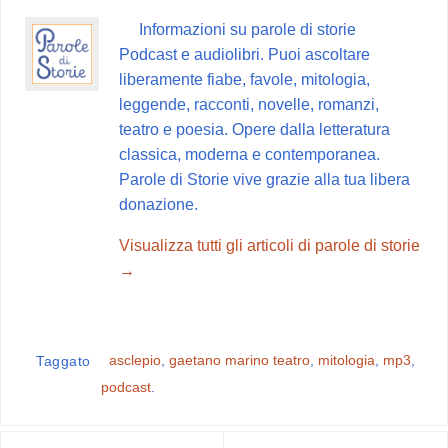
b
e
s
g
i
Informazioni su parole di storie
o
r
A
r
v
Podcast e audiolibri. Puoi ascoltare
o
e
p
a
i
liberamente fiabe, favole, mitologia,
k
s
p
m
d
leggende, racconti, novelle, romanzi,
t
i
teatro e poesia. Opere dalla letteratura
classica, moderna e contemporanea.
Parole di Storie vive grazie alla tua libera
donazione.
Visualizza tutti gli articoli di parole di storie
→
asclepio
,
gaetano marino teatro
,
mitologia
,
mp3
,
Taggato
podcast
.