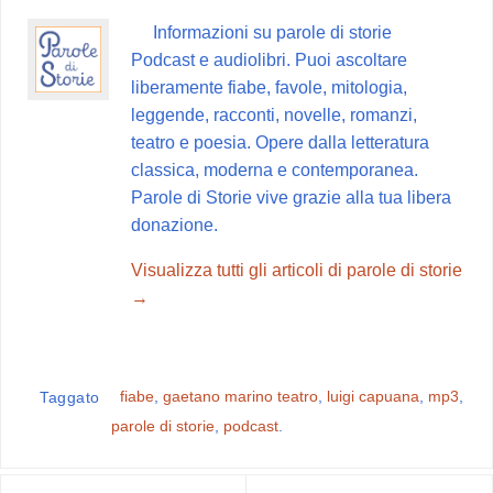
b
e
s
g
i
Informazioni su parole di storie
o
r
A
r
v
Podcast e audiolibri. Puoi ascoltare
o
e
p
a
i
liberamente fiabe, favole, mitologia,
k
s
p
m
d
leggende, racconti, novelle, romanzi,
t
i
teatro e poesia. Opere dalla letteratura
classica, moderna e contemporanea.
Parole di Storie vive grazie alla tua libera
donazione.
Visualizza tutti gli articoli di parole di storie
→
fiabe
,
gaetano marino teatro
,
luigi capuana
,
mp3
,
Taggato
parole di storie
,
podcast
.