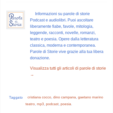
e
t
t
e
d
b
e
s
g
i
Informazioni su parole di storie
o
r
A
r
v
Podcast e audiolibri. Puoi ascoltare
o
e
p
a
i
liberamente fiabe, favole, mitologia,
k
s
p
m
d
leggende, racconti, novelle, romanzi,
t
i
teatro e poesia. Opere dalla letteratura
classica, moderna e contemporanea.
Parole di Storie vive grazie alla tua libera
donazione.
Visualizza tutti gli articoli di parole di storie
→
cristiana cocco
,
dino campana
,
gaetano marino
Taggato
teatro
,
mp3
,
podcast
,
poesia
.