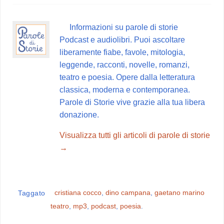
e
t
t
e
d
b
e
s
g
i
Informazioni su parole di storie
o
r
A
r
v
Podcast e audiolibri. Puoi ascoltare
o
e
p
a
i
liberamente fiabe, favole, mitologia,
k
s
p
m
d
leggende, racconti, novelle, romanzi,
t
i
teatro e poesia. Opere dalla letteratura
classica, moderna e contemporanea.
Parole di Storie vive grazie alla tua libera
donazione.
Visualizza tutti gli articoli di parole di storie
→
cristiana cocco
,
dino campana
,
gaetano marino
Taggato
teatro
,
mp3
,
podcast
,
poesia
.