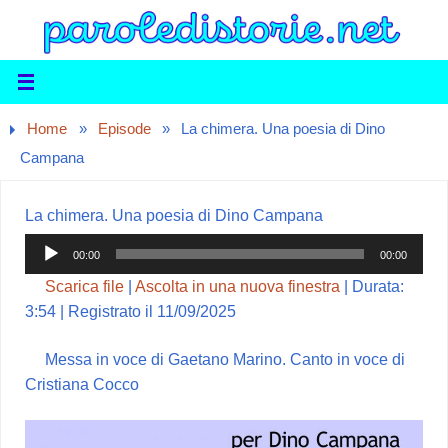
Home
»
Episode
»
La chimera. Una poesia di Dino
Campana
La chimera. Una poesia di Dino Campana
Audio
00:00
00:00
Player
Scarica file
|
Ascolta in una nuova finestra
|
Durata:
3:54
|
Registrato il 11/09/2025
Messa in voce di Gaetano Marino. Canto in voce di
Cristiana Cocco