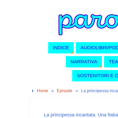
INDICE
AUDIOLIBRI/PO
NARRATIVA
TE
SOSTENITORI E 
Home
»
Episode
»
La principessa inca
La principessa incantata. Una fiab