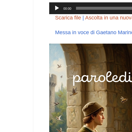
Audio
00:00
Player
Scarica file
|
Ascolta in una nuov
Messa in voce di Gaetano Marin