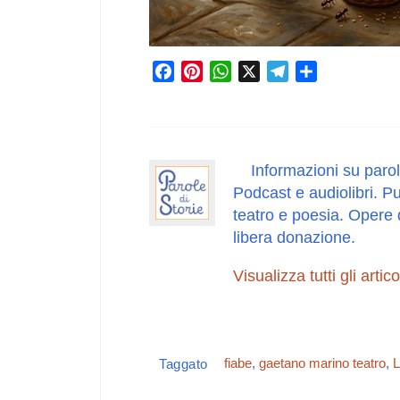
F
P
W
X
T
C
a
i
h
e
o
c
n
a
l
n
e
t
t
e
d
b
e
s
g
i
Informazioni su parol
o
r
A
r
v
Podcast e audiolibri. Pu
o
e
p
a
i
teatro e poesia. Opere 
k
s
p
m
d
libera donazione.
t
i
Visualizza tutti gli artic
fiabe
,
gaetano marino teatro
,
L
Taggato