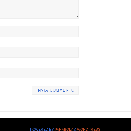
POWERED BY
PARABOLA
&
WORDPRESS.