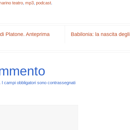
arino teatro
,
mp3
,
podcast
.
di Platone. Anteprima
Babilonia: la nascita degl
ommento
.
I campi obbligatori sono contrassegnati