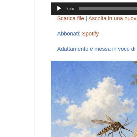
Audio
00:00
Player
Scarica file
|
Ascolta in una nuov
Abbonati:
Spotify
Adattamento e messa in voce di