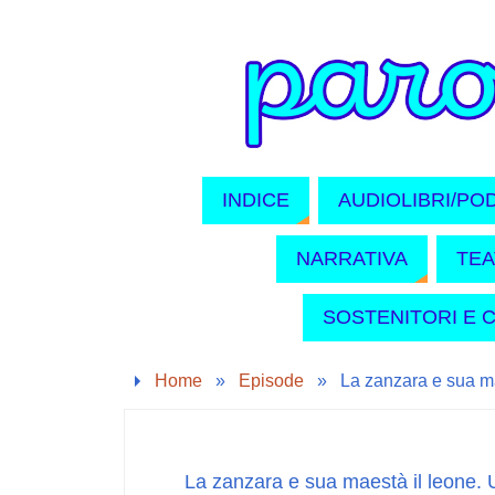
INDICE
AUDIOLIBRI/PO
NARRATIVA
TE
SOSTENITORI E 
Home
»
Episode
»
La zanzara e sua ma
La zanzara e sua maestà il leone. 