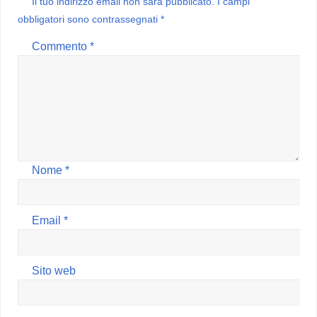
Il tuo indirizzo email non sarà pubblicato.
I campi
obbligatori sono contrassegnati
*
Commento
*
Nome
*
Email
*
Sito web