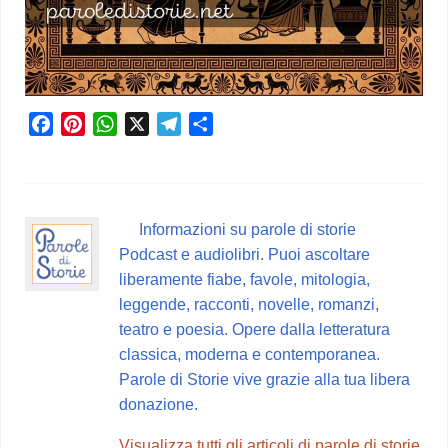
F
P
W
X
T
C
a
i
h
e
o
c
n
a
l
n
e
t
t
e
d
b
e
s
g
i
Informazioni su parole di storie
o
r
A
r
v
Podcast e audiolibri. Puoi ascoltare
o
e
p
a
i
liberamente fiabe, favole, mitologia,
k
s
p
m
d
leggende, racconti, novelle, romanzi,
t
i
teatro e poesia. Opere dalla letteratura
classica, moderna e contemporanea.
Parole di Storie vive grazie alla tua libera
donazione.
Visualizza tutti gli articoli di parole di storie