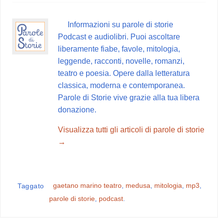
e
t
t
e
d
b
e
s
g
i
Informazioni su parole di storie
o
r
A
r
v
Podcast e audiolibri. Puoi ascoltare
o
e
p
a
i
liberamente fiabe, favole, mitologia,
k
s
p
m
d
leggende, racconti, novelle, romanzi,
t
i
teatro e poesia. Opere dalla letteratura
classica, moderna e contemporanea.
Parole di Storie vive grazie alla tua libera
donazione.
Visualizza tutti gli articoli di parole di storie
→
gaetano marino teatro
,
medusa
,
mitologia
,
mp3
,
Taggato
parole di storie
,
podcast
.