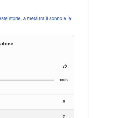
ste storie, a metà tra il sonno e la
Platone
Share
This
Episode
13:32
Episode
Description