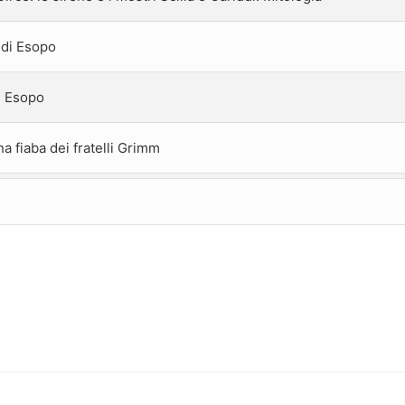
a di Esopo
di Esopo
a fiaba dei fratelli Grimm
ovato. Mitologia
il Lupo MangiaFragole. Una quasi cine fiaba
a dall’Africa
o. Una fiaba ispirata dai Fratelli Grimm