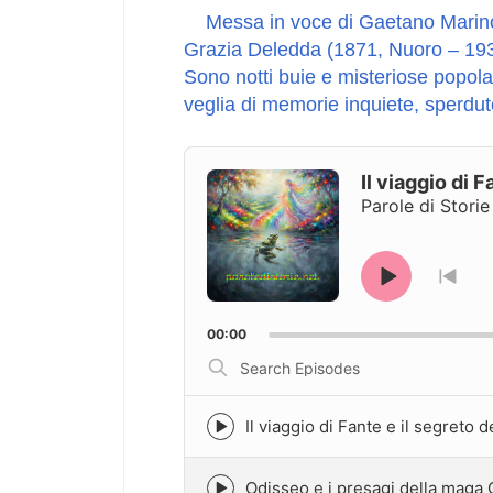
Messa in voce di Gaetano Marin
Grazia Deledda (1871, Nuoro – 193
Sono notti buie e misteriose popolate
veglia di memorie inquiete, sperdut
Audio
Player
Il viaggio di 
Parole di Storie
Play
Go
to
Pause
prev
00:00
epi
Search
Episodes
Il viaggio di Fante e il segreto d
Episode
play
icon
Odisseo e i presagi della maga Ci