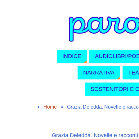
INDICE
AUDIOLIBRI/PO
NARRATIVA
TE
SOSTENITORI E 
Home
»
Grazia Deledda. Novelle e raccon
Grazia Deledda. Novelle e racconti