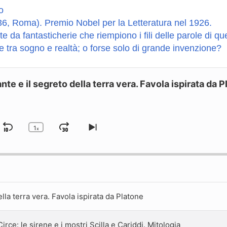
o
6, Roma). Premio Nobel per la Letteratura nel 1926.
 da fantasticherie che riempiono i fili delle parole di que
e tra sogno e realtà; o forse solo di grande invenzione?
Fante e il segreto della terra vera. Favola ispirata da 
1
Skip
Jump
x
Change
Skip
Playback
to
Backward
Forward
ious
Rate
next
sode
episode
ella terra vera. Favola ispirata da Platone
rce: le sirene e i mostri Scilla e Cariddi. Mitologia