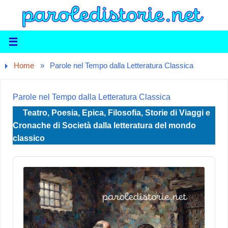
Home
»
Parole nel Tempo dalla Letteratura Classica
Parole nel Tempo dalla Letteratura Classica
Teatro, Poesia, Epica, Filosofia, Storie di Viaggi e
Cronache di Società dalla letteratura del mondo
classico
Audio
Player