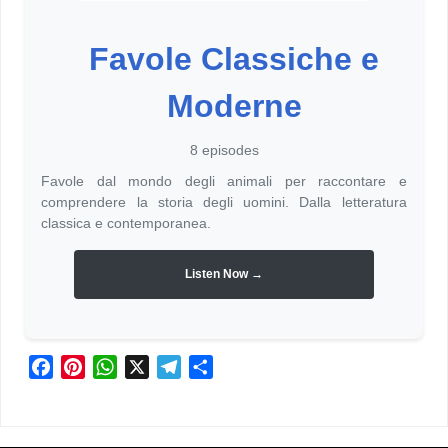
Favole Classiche e
Moderne
8 episodes
Favole dal mondo degli animali per raccontare e
comprendere la storia degli uomini. Dalla letteratura
classica e contemporanea.
Listen Now →
F
P
W
X
T
C
a
i
h
e
o
c
n
a
l
n
e
t
t
e
d