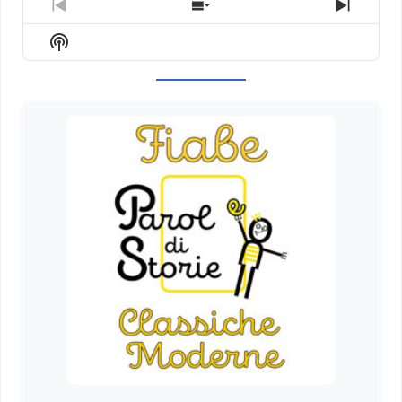
Previous
Show
Next
Episode
Episodes
Episod
Show
List
Podcast
Information