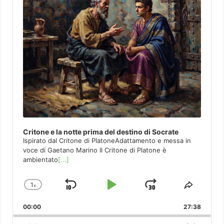
Critone e la notte prima del destino di Socrate
Ispirato dal Critone di PlatoneAdattamento e messa in
voce di Gaetano Marino Il Critone di Platone è
ambientato
[...]
1
x
Skip
Play
Jump
Change
Share
Playback
This
Backward
Pause
Forward
00:00
Rate
27:38
Episod