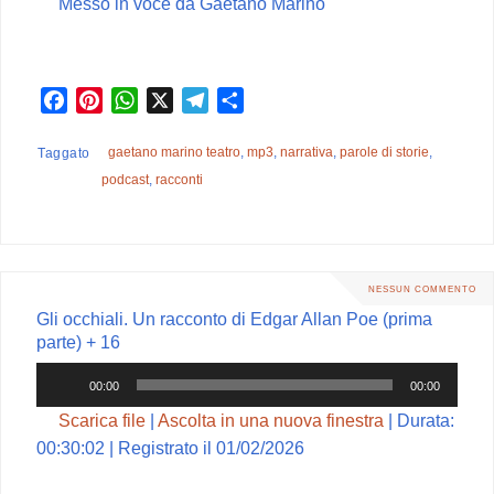
Messo in voce da Gaetano Marino
F
P
W
X
T
C
a
i
h
e
o
c
n
a
l
n
gaetano marino teatro
,
mp3
,
narrativa
,
parole di storie
,
Taggato
e
t
t
e
d
podcast
,
racconti
b
e
s
g
i
o
r
A
r
v
o
e
p
a
i
k
s
p
m
d
NESSUN COMMENTO
t
i
Gli occhiali. Un racconto di Edgar Allan Poe (prima
parte) + 16
Audio
00:00
00:00
Player
Scarica file
|
Ascolta in una nuova finestra
|
Durata:
00:30:02
|
Registrato il 01/02/2026