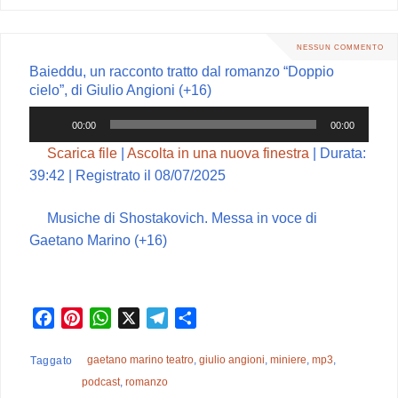
o
r
A
r
v
o
e
p
a
i
k
s
p
m
d
NESSUN COMMENTO
t
i
Baieddu, un racconto tratto dal romanzo “Doppio
cielo”, di Giulio Angioni (+16)
Audio
00:00
00:00
Player
Scarica file
|
Ascolta in una nuova finestra
|
Durata:
39:42
|
Registrato il 08/07/2025
Musiche di Shostakovich. Messa in voce di
Gaetano Marino (+16)
F
P
W
X
T
C
a
i
h
e
o
c
n
a
l
n
gaetano marino teatro
,
giulio angioni
,
miniere
,
mp3
,
Taggato
e
t
t
e
d
podcast
,
romanzo