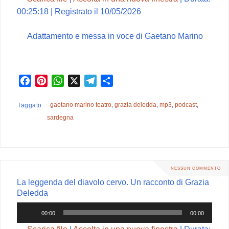
00:25:18
|
Registrato il 10/05/2026
Adattamento e messa in voce di Gaetano Marino
F
P
W
X
T
C
a
i
h
e
o
c
n
a
l
n
gaetano marino teatro
,
grazia deledda
,
mp3
,
podcast
,
Taggato
e
t
t
e
d
sardegna
b
e
s
g
i
o
r
A
r
v
o
e
p
a
i
k
s
p
m
d
NESSUN COMMENTO
t
i
La leggenda del diavolo cervo. Un racconto di Grazia
Deledda
Audio
00:00
00:00
Player