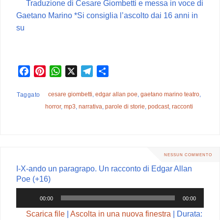
Traduzione di Cesare Giombetti e messa in voce di
Gaetano Marino *Si consiglia l’ascolto dai 16 anni in
su
F
P
W
X
T
C
a
i
h
e
o
c
n
a
l
n
cesare giombetti
,
edgar allan poe
,
gaetano marino teatro
,
Taggato
e
t
t
e
d
horror
,
mp3
,
narrativa
,
parole di storie
,
podcast
,
racconti
b
e
s
g
i
o
r
A
r
v
o
e
p
a
i
k
s
p
m
d
NESSUN COMMENTO
t
i
I-X-ando un paragrapo. Un racconto di Edgar Allan
Poe (+16)
Audio
00:00
00:00
Player
Scarica file
|
Ascolta in una nuova finestra
|
Durata: