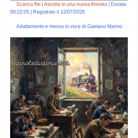
Scarica file
|
Ascolta in una nuova finestra
|
Durata:
00:22:05
|
Registrato il 12/07/2026
Adattamento e messa in voce di Gaetano Marino