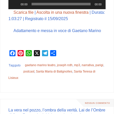
Audio
00:00
00:00
Player
Scarica file
|
Ascolta in una nuova finestra
|
Durata:
1:03:27
|
Registrato il 15/09/2025
Adattamento e messa in voce di Gaetano Marino
F
P
W
X
T
C
a
i
h
e
o
c
n
a
l
n
gaetano marino teatro
,
joseph roth
,
mp3
,
narrativa
,
parigi
,
Taggato
e
t
t
e
d
podcast
,
Santa Maria di Batignolles
,
Santa Teresa di
b
e
s
g
i
Lisieux
o
r
A
r
v
o
e
p
a
i
k
s
p
m
d
t
i
NESSUN COMMENTO
La vera nel pozzo, l’ombra della verità. Lai de l’Ombre