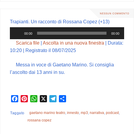
o
e
p
a
i
k
s
p
m
d
NESSUN COMMENTO
t
i
Trapianti. Un racconto di Rossana Copez (+13)
Audio
00:00
00:00
Player
Scarica file
|
Ascolta in una nuova finestra
|
Durata:
10:20
|
Registrato il 08/07/2025
Messa in voce di Gaetano Marino. Si consiglia
l’ascolto dai 13 anni in su.
F
P
W
X
T
C
a
i
h
e
o
c
n
a
l
n
gaetano marino teatro
,
innesto
,
mp3
,
narrativa
,
podcast
,
Taggato
e
t
t
e
d
rossana copez
b
e
s
g
i