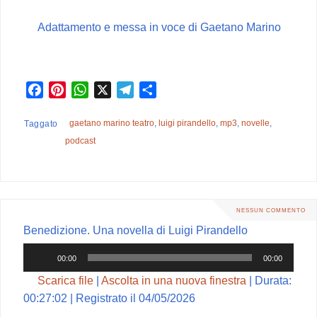
Adattamento e messa in voce di Gaetano Marino
F
P
W
X
T
C
a
i
h
e
o
c
n
a
l
n
gaetano marino teatro
,
luigi pirandello
,
mp3
,
novelle
,
Taggato
e
t
t
e
d
podcast
b
e
s
g
i
o
r
A
r
v
o
e
p
a
i
k
s
p
m
d
NESSUN COMMENTO
t
i
Benedizione. Una novella di Luigi Pirandello
Audio
00:00
00:00
Player
Scarica file
|
Ascolta in una nuova finestra
|
Durata:
00:27:02
|
Registrato il 04/05/2026