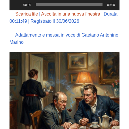
Audio
00:00
00:00
Player
Scarica file
|
Ascolta in una nuova finestra
|
Durata:
00:11:49
|
Registrato il 30/06/2026
Adattamento e messa in voce di Gaetano Antonino
Marino