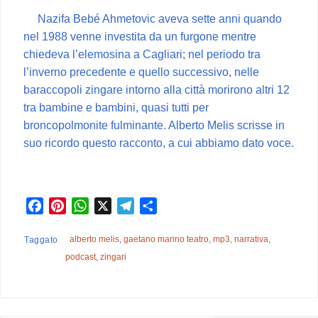
Nazifa Bebé Ahmetovic aveva sette anni quando
nel 1988 venne investita da un furgone mentre
chiedeva l’elemosina a Cagliari; nel periodo tra
l’inverno precedente e quello successivo, nelle
baraccopoli zingare intorno alla città morirono altri 12
tra bambine e bambini, quasi tutti per
broncopolmonite fulminante. Alberto Melis scrisse in
suo ricordo questo racconto, a cui abbiamo dato voce.
F
P
W
X
T
C
a
i
h
e
o
c
n
a
l
n
alberto melis
,
gaetano marino teatro
,
mp3
,
narrativa
,
Taggato
e
t
t
e
d
podcast
,
zingari
b
e
s
g
i
o
r
A
r
v
o
e
p
a
i