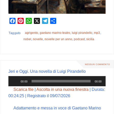
F
P
W
X
T
C
a
i
h
e
o
c
n
a
l
n
agrigento
,
gaetano marino teatro
,
luigi pirandello
,
mp3
,
Taggato
e
t
t
e
d
nobel
,
novelle
,
novelle per un anno
,
podcast
,
sicilia
b
e
s
g
i
o
r
A
r
v
o
e
p
a
i
k
s
p
m
d
NESSUN COMMENTO
t
i
Jeri e Oggi. Una novella di Luigi Pirandello
Audio
00:00
00:00
Player
Scarica file
|
Ascolta in una nuova finestra
|
Durata:
00:24:25
|
Registrato il 09/07/2026
Adattamento e messa in voce di Gaetano Marino