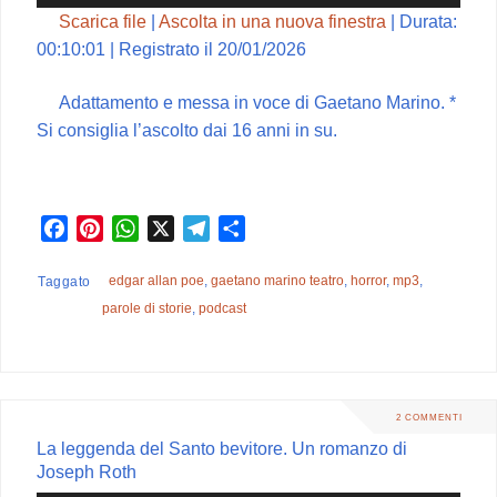
Player
Scarica file
|
Ascolta in una nuova finestra
|
Durata:
00:10:01
|
Registrato il 20/01/2026
Adattamento e messa in voce di Gaetano Marino. *
Si consiglia l’ascolto dai 16 anni in su.
F
P
W
X
T
C
a
i
h
e
o
c
n
a
l
n
edgar allan poe
,
gaetano marino teatro
,
horror
,
mp3
,
Taggato
e
t
t
e
d
parole di storie
,
podcast
b
e
s
g
i
o
r
A
r
v
o
e
p
a
i
k
s
p
m
d
2 COMMENTI
t
i
La leggenda del Santo bevitore. Un romanzo di
Joseph Roth