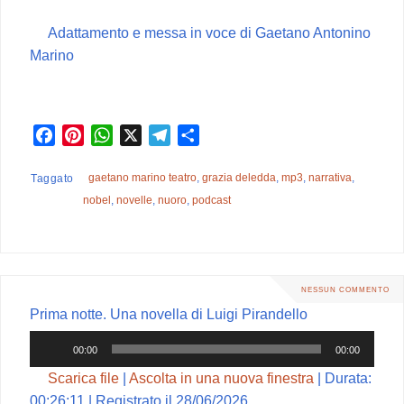
Adattamento e messa in voce di Gaetano Antonino
Marino
F
P
W
X
T
C
a
i
h
e
o
c
n
a
l
n
gaetano marino teatro
,
grazia deledda
,
mp3
,
narrativa
,
Taggato
e
t
t
e
d
nobel
,
novelle
,
nuoro
,
podcast
b
e
s
g
i
o
r
A
r
v
o
e
p
a
i
k
s
p
m
d
NESSUN COMMENTO
t
i
Prima notte. Una novella di Luigi Pirandello
Audio
00:00
00:00
Player
Scarica file
|
Ascolta in una nuova finestra
|
Durata:
00:26:11
|
Registrato il 28/06/2026