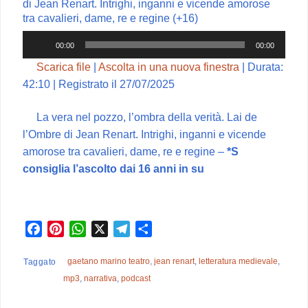
di Jean Renart. Intrighi, inganni e vicende amorose
tra cavalieri, dame, re e regine (+16)
Audio
00:00
00:00
Player
Scarica file
|
Ascolta in una nuova finestra
|
Durata:
42:10
|
Registrato il 27/07/2025
La vera nel pozzo, l’ombra della verità. Lai de
l’Ombre di Jean Renart. Intrighi, inganni e vicende
amorose tra cavalieri, dame, re e regine –
*S
consiglia l’ascolto dai 16 anni in su
F
P
W
X
T
C
a
i
h
e
o
c
n
a
l
n
gaetano marino teatro
,
jean renart
,
letteratura medievale
,
Taggato
e
t
t
e
d
mp3
,
narrativa
,
podcast
b
e
s
g
i