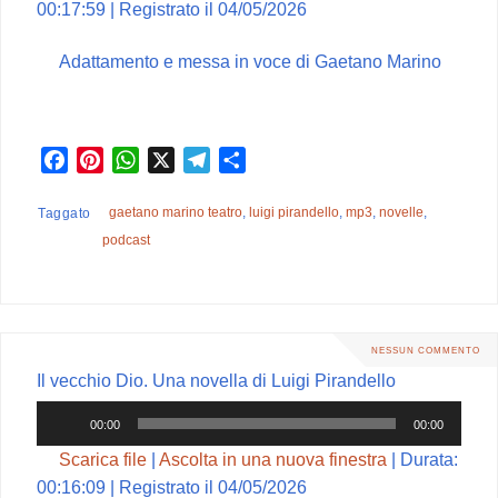
00:17:59
|
Registrato il 04/05/2026
Adattamento e messa in voce di Gaetano Marino
F
P
W
X
T
C
a
i
h
e
o
c
n
a
l
n
gaetano marino teatro
,
luigi pirandello
,
mp3
,
novelle
,
Taggato
e
t
t
e
d
podcast
b
e
s
g
i
o
r
A
r
v
o
e
p
a
i
k
s
p
m
d
NESSUN COMMENTO
t
i
Il vecchio Dio. Una novella di Luigi Pirandello
Audio
00:00
00:00
Player
Scarica file
|
Ascolta in una nuova finestra
|
Durata:
00:16:09
|
Registrato il 04/05/2026