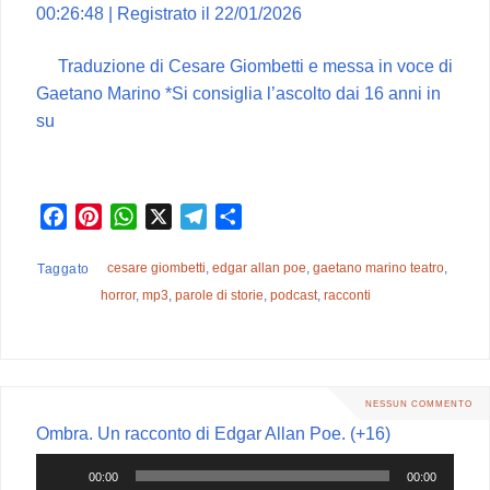
00:26:48
|
Registrato il 22/01/2026
Traduzione di Cesare Giombetti e messa in voce di
Gaetano Marino *Si consiglia l’ascolto dai 16 anni in
su
F
P
W
X
T
C
a
i
h
e
o
c
n
a
l
n
cesare giombetti
,
edgar allan poe
,
gaetano marino teatro
,
Taggato
e
t
t
e
d
horror
,
mp3
,
parole di storie
,
podcast
,
racconti
b
e
s
g
i
o
r
A
r
v
o
e
p
a
i
k
s
p
m
d
NESSUN COMMENTO
t
i
Ombra. Un racconto di Edgar Allan Poe. (+16)
Audio
00:00
00:00