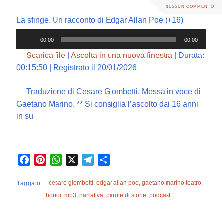
k
s
p
m
d
NESSUN COMMENTO
t
i
La sfinge. Un racconto di Edgar Allan Poe (+16)
Audio
00:00
00:00
Player
Scarica file
|
Ascolta in una nuova finestra
|
Durata:
00:15:50
|
Registrato il 20/01/2026
Traduzione di Cesare Giombetti. Messa in voce di
Gaetano Marino. ** Si consiglia l’ascolto dai 16 anni
in su
F
P
W
X
T
C
a
i
h
e
o
c
n
a
l
n
cesare giombetti
,
edgar allan poe
,
gaetano marino teatro
,
Taggato
e
t
t
e
d
horror
,
mp3
,
narrativa
,
parole di storie
,
podcast
b
e
s
g
i
o
r
A
r
v