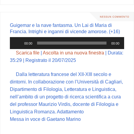
o
r
A
r
v
o
e
p
a
i
k
s
p
m
d
NESSUN COMMENTO
t
i
Guigemar e la nave fantasma. Un Lai di Maria di
Francia. Intrighi e inganni di vicende amorose. (+16)
Audio
00:00
00:00
Player
Scarica file
|
Ascolta in una nuova finestra
|
Durata:
35:29
|
Registrato il 20/07/2025
Dalla letteratura francese del XII-XIII secolo e
dintorni. In collaborazione con l’Università di Cagliari,
Dipartimento di Filologia, Letteratura e Linguistica,
nell’ambito di un progetto di ricerca scientifica a cura
del professor Maurizio Virdis, docente di Filologia e
Linguistica Romanza. Adattamento
Messa in voce di Gaetano Marino