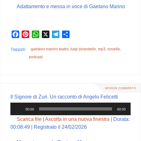
Adattamento e messa in voce di Gaetano Marino
F
P
W
X
T
C
a
i
h
e
o
c
n
a
l
n
gaetano marino teatro
,
luigi pirandello
,
mp3
,
novelle
,
Taggato
e
t
t
e
d
podcast
b
e
s
g
i
o
r
A
r
v
o
e
p
a
i
k
s
p
m
d
NESSUN COMMENTO
t
i
Il Signore di Zuri. Un racconto di Angelo Felicetti
Audio
00:00
00:00
Player
Scarica file
|
Ascolta in una nuova finestra
|
Durata:
00:08:49
|
Registrato il 24/02/2026