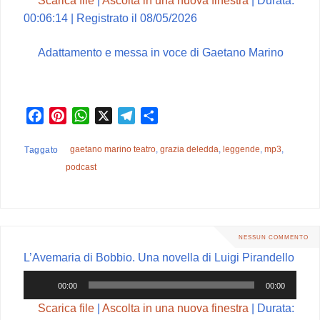
Scarica file
|
Ascolta in una nuova finestra
|
Durata:
00:06:14
|
Registrato il 08/05/2026
Adattamento e messa in voce di Gaetano Marino
F
P
W
X
T
C
a
i
h
e
o
c
n
a
l
n
gaetano marino teatro
,
grazia deledda
,
leggende
,
mp3
,
Taggato
e
t
t
e
d
podcast
b
e
s
g
i
o
r
A
r
v
o
e
p
a
i
k
s
p
m
d
NESSUN COMMENTO
t
i
L’Avemaria di Bobbio. Una novella di Luigi Pirandello
Audio
00:00
00:00
Player
Scarica file
|
Ascolta in una nuova finestra
|
Durata: