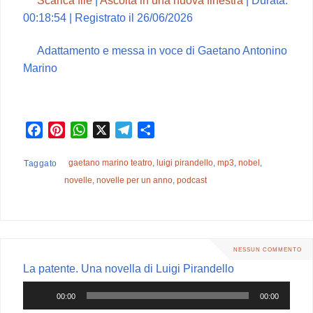
00:18:54
|
Registrato il 26/06/2026
Adattamento e messa in voce di Gaetano Antonino
Marino
F
P
W
X
T
C
a
i
h
e
o
c
n
a
l
n
gaetano marino teatro
,
luigi pirandello
,
mp3
,
nobel
,
Taggato
e
t
t
e
d
novelle
,
novelle per un anno
,
podcast
b
e
s
g
i
o
r
A
r
v
o
e
p
a
i
k
s
p
m
d
NESSUN COMMENTO
t
i
La patente. Una novella di Luigi Pirandello
Audio
00:00
00:00
Player