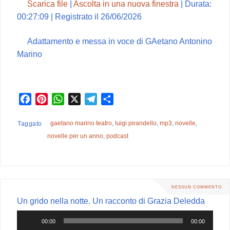
Scarica file
|
Ascolta in una nuova finestra
|
Durata:
00:27:09
|
Registrato il 26/06/2026
Adattamento e messa in voce di GAetano Antonino
Marino
F
P
W
X
T
C
a
i
h
e
o
c
n
a
l
n
gaetano marino teatro
,
luigi pirandello
,
mp3
,
novelle
,
Taggato
e
t
t
e
d
novelle per un anno
,
podcast
b
e
s
g
i
o
r
A
r
v
o
e
p
a
i
k
s
p
m
d
NESSUN COMMENTO
t
i
Un grido nella notte. Un racconto di Grazia Deledda
Audio
00:00
00:00
Player