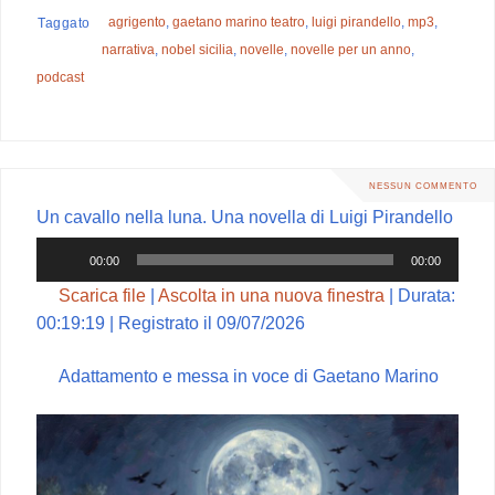
c
n
a
l
n
agrigento
,
gaetano marino teatro
,
luigi pirandello
,
mp3
,
Taggato
e
t
t
e
d
narrativa
,
nobel sicilia
,
novelle
,
novelle per un anno
,
b
e
s
g
i
podcast
o
r
A
r
v
o
e
p
a
i
k
s
p
m
d
t
i
NESSUN COMMENTO
Un cavallo nella luna. Una novella di Luigi Pirandello
Audio
00:00
00:00
Player
Scarica file
|
Ascolta in una nuova finestra
|
Durata:
00:19:19
|
Registrato il 09/07/2026
Adattamento e messa in voce di Gaetano Marino