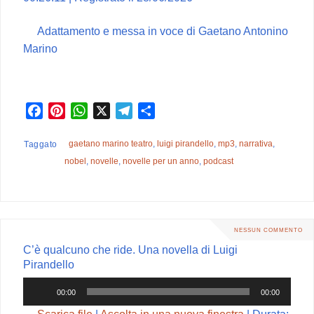
Adattamento e messa in voce di Gaetano Antonino
Marino
F
P
W
X
T
C
a
i
h
e
o
c
n
a
l
n
gaetano marino teatro
,
luigi pirandello
,
mp3
,
narrativa
,
Taggato
e
t
t
e
d
nobel
,
novelle
,
novelle per un anno
,
podcast
b
e
s
g
i
o
r
A
r
v
o
e
p
a
i
k
s
p
m
d
NESSUN COMMENTO
t
i
C’è qualcuno che ride. Una novella di Luigi
Pirandello
Audio
00:00
00:00
Player
Scarica file
|
Ascolta in una nuova finestra
|
Durata: