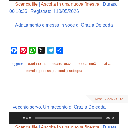
Scarica file
|
Ascolta in una nuova finestra
|
Durata:
00:18:36
|
Registrato il 10/05/2026
Adattamento e messa in voce di Grazia Deledda
F
P
W
X
T
C
a
i
h
e
o
c
n
a
l
n
gaetano marino teatro
,
grazia deledda
,
mp3
,
narrativa
,
Taggato
e
t
t
e
d
novelle
,
podcast
,
racconti
,
sardegna
b
e
s
g
i
o
r
A
r
v
o
e
p
a
i
k
s
p
m
d
NESSUN COMMENTO
t
i
Il vecchio servo. Un racconto di Grazia Deledda
Audio
00:00
00:00
Player
Scarica file
|
Ascolta in una nuova finestra
|
Durata: