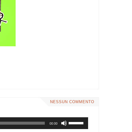
NESSUN COMMENTO
Usa
00:00
i