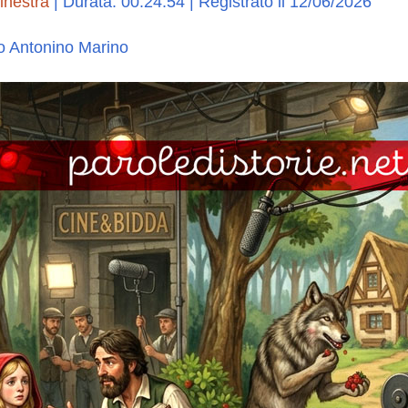
inestra
|
Durata: 00:24:54
|
Registrato il 12/06/2026
o Antonino Marino