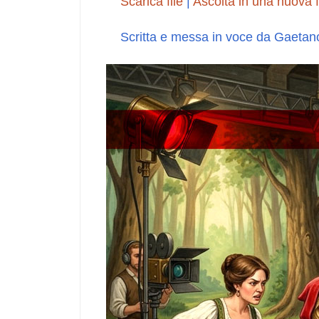
Scarica file
|
Ascolta in una nuova f
Scritta e messa in voce da Gaetan