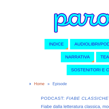
INDICE
AUDIOLIBRI/PO
NARRATIVA
TE
SOSTENITORI E 
Home
»
Episode
PODCAST:
FIABE CLASSICH
Fiabe dalla letteratura classica, m