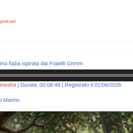
,
podcast
a fiaba ispirata dai Fratelli Grimm
inestra
|
Durata: 00:08:49
|
Registrato il 01/06/2026
o Marino