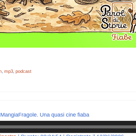
m
,
mp3
,
podcast
po MangiaFragole. Una quasi cine fiaba