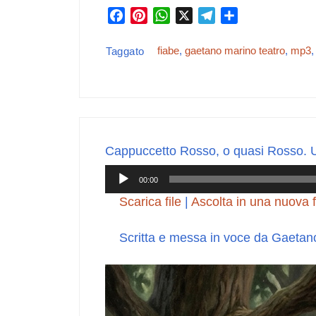
F
P
W
X
T
C
a
i
h
e
o
c
n
a
l
n
fiabe
,
gaetano marino teatro
,
mp3
Taggato
e
t
t
e
d
b
e
s
g
i
o
r
A
r
v
o
e
p
a
i
k
s
p
m
d
Cappuccetto Rosso, o quasi Rosso. Un
t
i
Audio
00:00
Player
Scarica file
|
Ascolta in una nuova f
Scritta e messa in voce da Gaetan